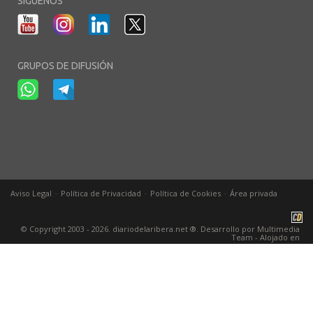
SÍGUENOS
GRUPOS DE DIFUSIÓN
-
-
-
Aviso Legal
Política de Privacidad
Política de Cookies
Área privada
© Copyright 2003 - 2026. diariodelaribera.net ®. Desarrollo por
Multimedia
Team
- Alojado en