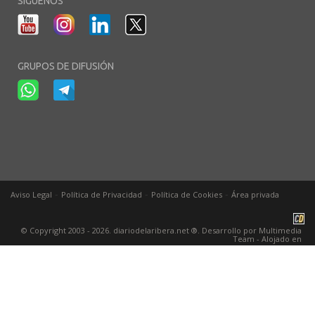
SÍGUENOS
GRUPOS DE DIFUSIÓN
-
-
-
Aviso Legal
Política de Privacidad
Política de Cookies
Área privada
© Copyright 2003 - 2026. diariodelaribera.net ®. Desarrollo por
Multimedia
Team
- Alojado en