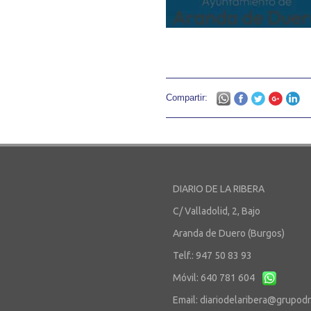
Compartir:
DIARIO DE LA RIBERA
C/ Valladolid, 2, Bajo
Aranda de Duero (Burgos)
Telf.: 947 50 83 93
Móvil: 640 781 604
Email:
diariodelaribera@grupod