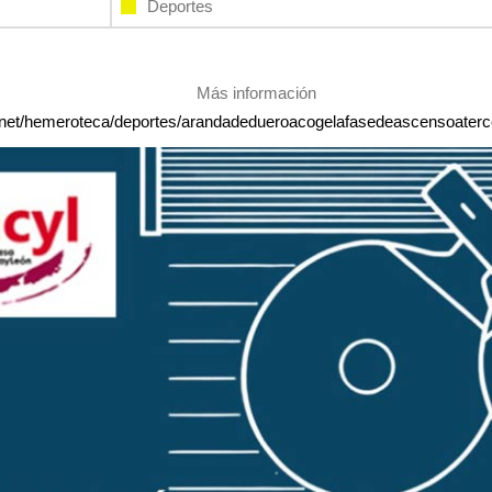
Deportes
Más información
a.net/hemeroteca/deportes/arandadedueroacogelafasedeascensoaterc