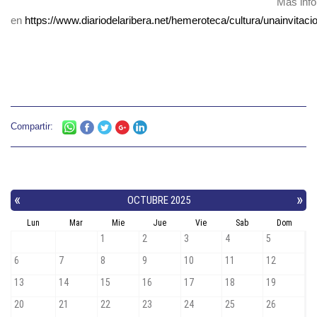
Más inf
en
https://www.diariodelaribera.net/hemeroteca/cultura/unainvitaci
Compartir: