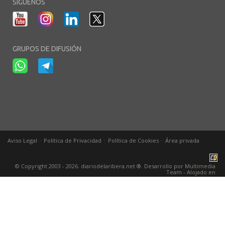
SÍGUENOS
GRUPOS DE DIFUSIÓN
-
-
-
Aviso Legal
Política de Privacidad
Política de Cookies
Área privada
© Copyright 2003 - 2026. diariodelaribera.net ®. Desarrollo por
Multimedia
Team
- Alojado en