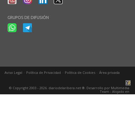
GRUPOS DE DIFUSIÓN
-
-
-
Aviso Legal
Política de Privacidad
Política de Cookies
Área privada
© Copyright 2003 - 2026. diariodelaribera.net ®. Desarrollo por
Multimedia
Team
- Alojado en