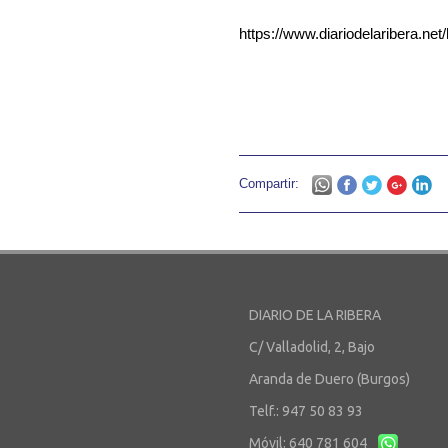
https://www.diariodelaribera.ne
Compartir:
DIARIO DE LA RIBERA
C/ Valladolid, 2, Bajo
Aranda de Duero (Burgos)
Telf.: 947 50 83 93
Móvil: 640 781 604