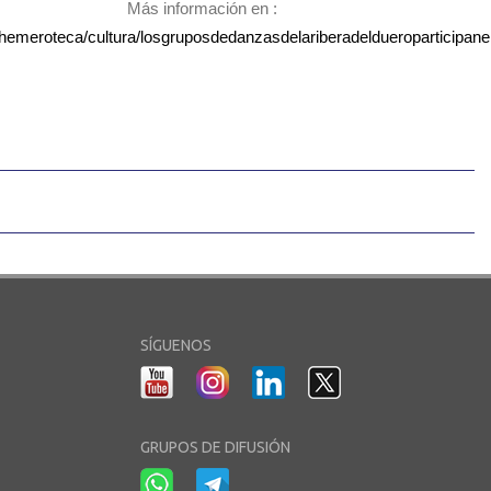
Más información en :
t/hemeroteca/cultura/losgruposdedanzasdelariberadeldueroparticipan
SÍGUENOS
GRUPOS DE DIFUSIÓN