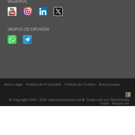
SÍGUENOS
GRUPOS DE DIFUSIÓN
-
-
-
Aviso Legal
Política de Privacidad
Política de Cookies
Área privada
© Copyright 2003 - 2026. diariodelaribera.net ®. Desarrollo por
Multimedia
Team
- Alojado en