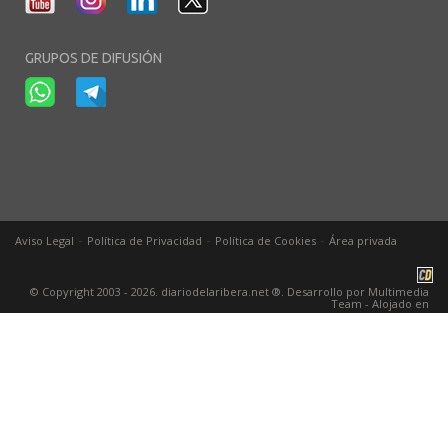
GRUPOS DE DIFUSIÓN
-
-
-
Aviso Legal
Política de Privacidad
Política de Cookies
Área privada
© Copyright 2003 - 2026. diariodelaribera.net ®. Desarrollo por
Multimedia
Team
- Alojado en