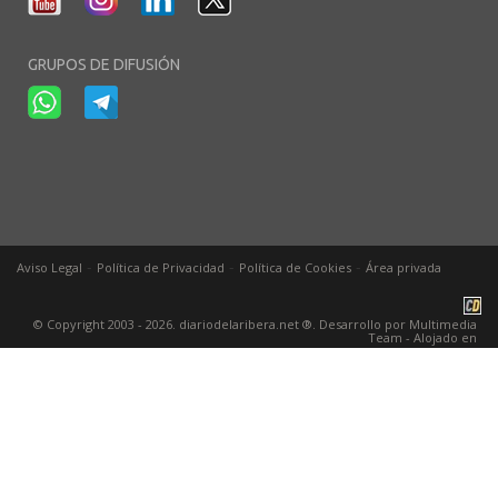
GRUPOS DE DIFUSIÓN
-
-
-
Aviso Legal
Política de Privacidad
Política de Cookies
Área privada
© Copyright 2003 - 2026. diariodelaribera.net ®. Desarrollo por
Multimedia
Team
- Alojado en