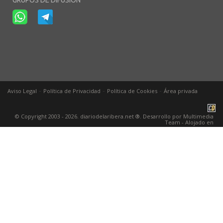
GRUPOS DE DIFUSIÓN
-
-
-
Aviso Legal
Política de Privacidad
Política de Cookies
Área privada
© Copyright 2003 - 2026. diariodelaribera.net ®. Desarrollo por
Multimedia
Team
- Alojado en