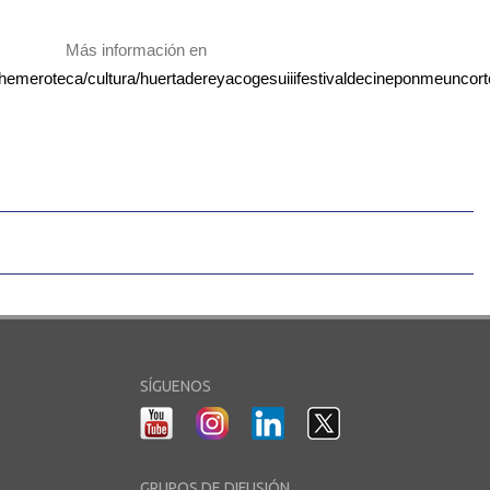
Más información en
t/hemeroteca/cultura/huertadereyacogesuiiifestivaldecineponmeuncort
SÍGUENOS
GRUPOS DE DIFUSIÓN