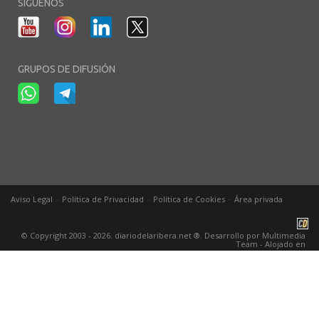
SÍGUENOS
GRUPOS DE DIFUSIÓN
-
-
-
Aviso Legal
Política de Privacidad
Política de Cookies
Área privada
© Copyright 2003 - 2026. diariodelaribera.net ®. Desarrollo por
Multimedia
Team
- Alojado en