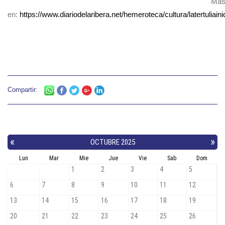
Más
en:
https://www.diariodelaribera.net/hemeroteca/cultura/latertuli
Compartir: