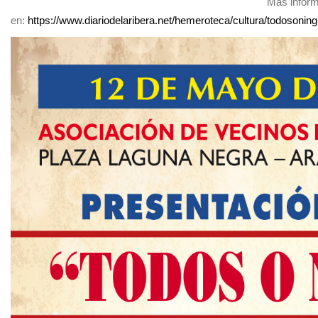
Más infor
en:
https://www.diariodelaribera.net/hemeroteca/cultura/todoson