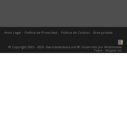
-
-
-
Aviso Legal
Política de Privacidad
Política de Cookies
Área privada
© Copyright 2003 - 2026. diariodelaribera.net ®. Desarrollo por
Multimedia
Team
- Alojado en