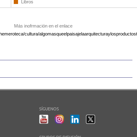
Libros
Más inofrmación en el enlace
t/hemeroteca/cultura/algomasqueelpaisajelaarquitecturaylosproductost
SÍGUENOS