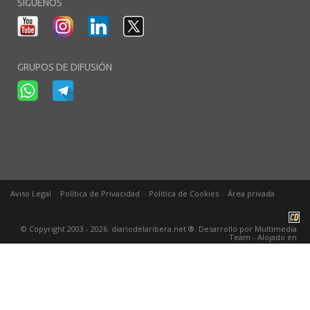
SÍGUENOS
GRUPOS DE DIFUSIÓN
-
-
-
Aviso Legal
Política de Privacidad
Política de Cookies
Área privada
© Copyright 2003 - 2026. diariodelaribera.net ®. Desarrollo por
Multimedia
Team
- Alojado en