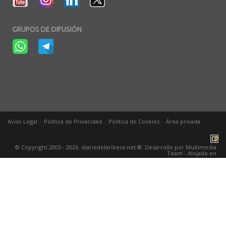
GRUPOS DE DIFUSIÓN
-
-
-
Aviso Legal
Política de Privacidad
Política de Cookies
Área privada
© Copyright 2003 - 2026. diariodelaribera.net ®. Desarrollo por
Multimedia
Team
- Alojado en