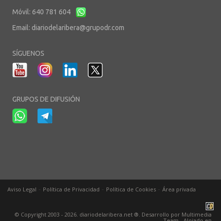
Móvil: 640 781 604
Email:
diariodelaribera@grupodr.com
SÍGUENOS
GRUPOS DE DIFUSIÓN
-
-
-
Aviso Legal
Política de Privacidad
Política de Cookies
Área privada
© Copyright 2003 - 2026. diariodelaribera.net ®. Desarrollo por
Multimedia
Team
- Alojado en