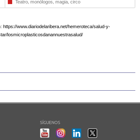
Teatro, monólogos, magia, circo
n:
https://www.diariodelaribera.net/hemeroteca/salud-y-
tar/losmicroplasticosdanannuestrasalud/
SÍGUENOS