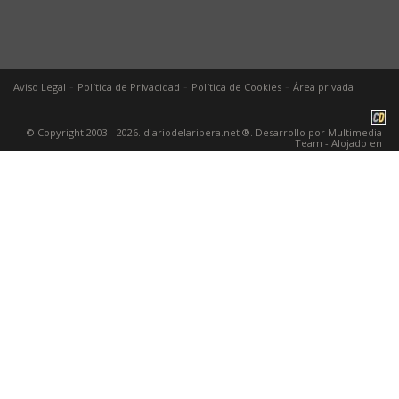
-
-
-
Aviso Legal
Política de Privacidad
Política de Cookies
Área privada
© Copyright 2003 - 2026. diariodelaribera.net ®. Desarrollo por
Multimedia
Team
- Alojado en