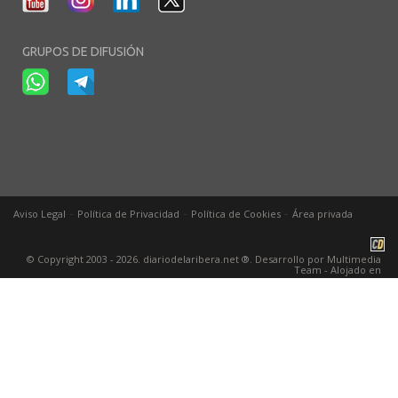
GRUPOS DE DIFUSIÓN
-
-
-
Aviso Legal
Política de Privacidad
Política de Cookies
Área privada
© Copyright 2003 - 2026. diariodelaribera.net ®. Desarrollo por
Multimedia
Team
- Alojado en