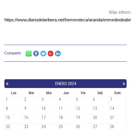
Más inform
https://www.diariodelaribera.net/hemeroteca/aranda/enmediodeab
Compartir: