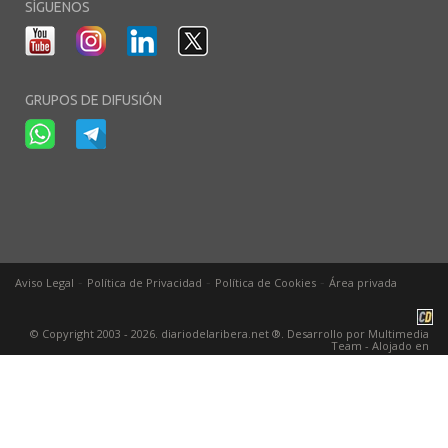
SÍGUENOS
GRUPOS DE DIFUSIÓN
-
-
-
Aviso Legal
Política de Privacidad
Política de Cookies
Área privada
© Copyright 2003 - 2026. diariodelaribera.net ®. Desarrollo por
Multimedia
Team
- Alojado en