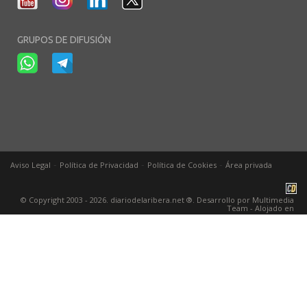
GRUPOS DE DIFUSIÓN
-
-
-
Aviso Legal
Política de Privacidad
Política de Cookies
Área privada
© Copyright 2003 - 2026. diariodelaribera.net ®. Desarrollo por
Multimedia
Team
- Alojado en