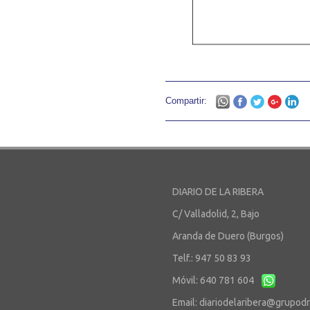
Compartir:
DIARIO DE LA RIBERA
C/ Valladolid, 2, Bajo
Aranda de Duero (Burgos)
Telf.: 947 50 83 93
Móvil: 640 781 604
Email:
diariodelaribera@grupod