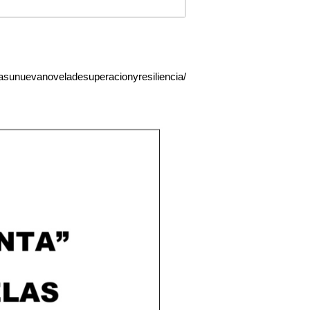
asunuevanoveladesuperacionyresiliencia/