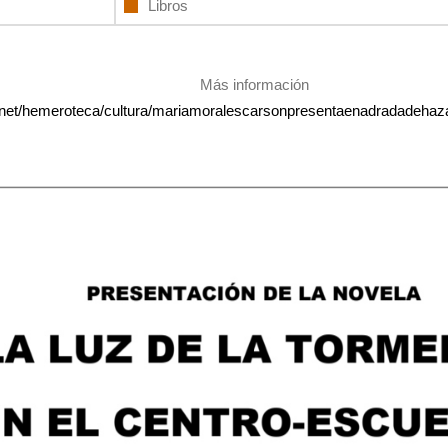
Libros
Más información
ra.net/hemeroteca/cultura/mariamoralescarsonpresentaenadradadehaz