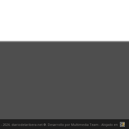
 - 2026. diariodelaribera.net ®. Desarrollo por
Multimedia Team
- Alojado en