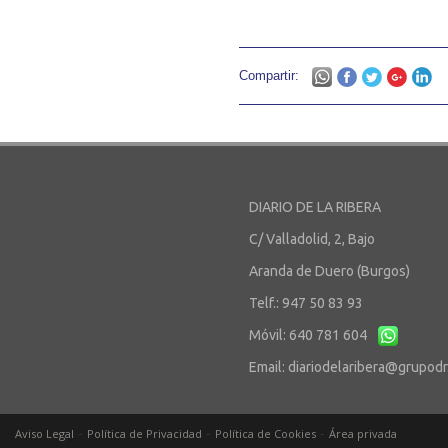
Compartir:
DIARIO DE LA RIBERA
C/ Valladolid, 2, Bajo
Aranda de Duero (Burgos)
Telf.: 947 50 83 93
Móvil: 640 781 604
Email:
diariodelaribera@grupod
-
-
-
Aviso Legal
Política de Privacidad
Política de Cookies
Área privada