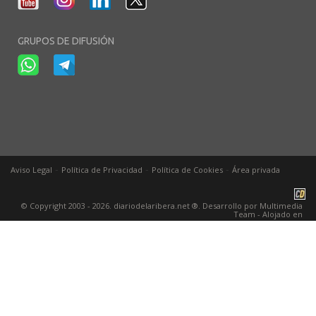
GRUPOS DE DIFUSIÓN
-
-
-
Aviso Legal
Política de Privacidad
Política de Cookies
Área privada
© Copyright 2003 - 2026. diariodelaribera.net ®. Desarrollo por
Multimedia
Team
- Alojado en