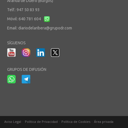
Aranda de Duero (Burgos)
Telf.: 947 50 83 93
Móvil: 640 781 604
Email:
diariodelaribera@grupodr.com
SÍGUENOS
GRUPOS DE DIFUSIÓN
-
-
-
Aviso Legal
Política de Privacidad
Política de Cookies
Área privada