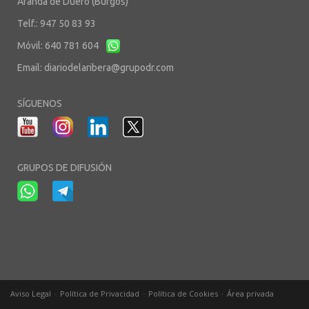
Aranda de Duero (Burgos)
Telf.: 947 50 83 93
Móvil: 640 781 604
Email:
diariodelaribera@grupodr.com
SÍGUENOS
GRUPOS DE DIFUSIÓN
-
-
-
Aviso Legal
Política de Privacidad
Política de Cookies
Área privada