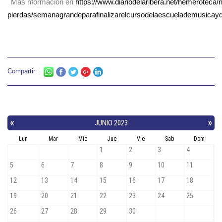
Más nformación en
https://www.diariodelaribera.net/hemeroteca/n
pierdas/semanagrandeparafinalizarelcursodelaescuelademusicay
Compartir: