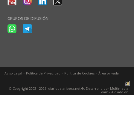
GRUPOS DE DIFUSIÓN
-
-
-
Aviso Legal
Política de Privacidad
Política de Cookies
Área privada
© Copyright 2003 - 2026. diariodelaribera.net ®. Desarrollo por
Multimedia
Team
- Alojado en