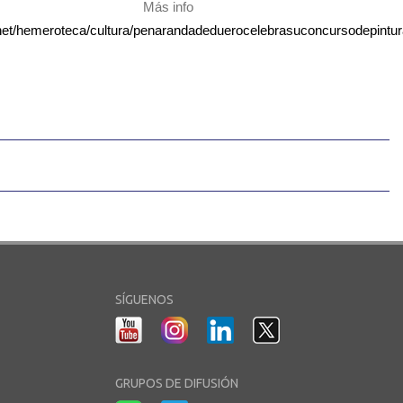
Más info
a.net/hemeroteca/cultura/penarandadeduerocelebrasuconcursodepintu
SÍGUENOS
GRUPOS DE DIFUSIÓN