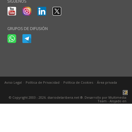
SÍGUENOS
GRUPOS DE DIFUSIÓN
-
-
-
Aviso Legal
Política de Privacidad
Política de Cookies
Área privada
© Copyright 2003 - 2026. diariodelaribera.net ®. Desarrollo por
Multimedia
Team
- Alojado en