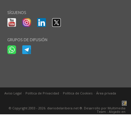
SÍGUENOS
GRUPOS DE DIFUSIÓN
-
-
-
Aviso Legal
Política de Privacidad
Política de Cookies
Área privada
© Copyright 2003 - 2026. diariodelaribera.net ®. Desarrollo por
Multimedia
Team
- Alojado en