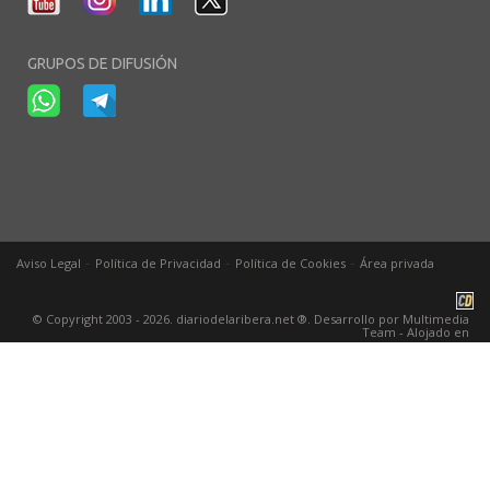
GRUPOS DE DIFUSIÓN
-
-
-
Aviso Legal
Política de Privacidad
Política de Cookies
Área privada
© Copyright 2003 - 2026. diariodelaribera.net ®. Desarrollo por
Multimedia
Team
- Alojado en