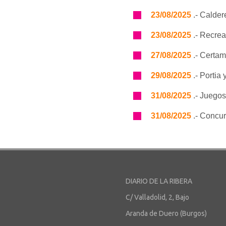
23/08/2025
.- Calder
23/08/2025
.- Recrea
27/08/2025
.- Certam
29/08/2025
.- Portia 
31/08/2025
.- Juegos
31/08/2025
.- Concur
DIARIO DE LA RIBERA
C/ Valladolid, 2, Bajo
Aranda de Duero (Burgos)