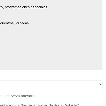
es, programaciones especiales
ncuentros, jornadas
de la cerveza artesana
entación de "las ordenanzas de doña Violante"