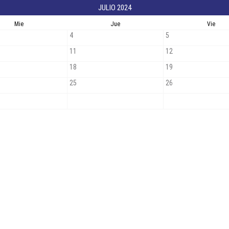
JULIO 2024
Mie
Jue
Vie
4
5
11
12
18
19
25
26