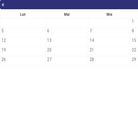
«
Lun
Mar
Mie
1
5
6
7
8
12
13
14
15
19
20
21
22
26
27
28
29