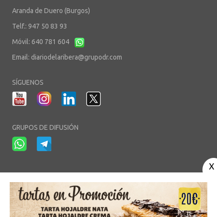
Aranda de Duero (Burgos)
Telf.: 947 50 83 93
Móvil: 640 781 604
Email:
diariodelaribera@grupodr.com
SÍGUENOS
GRUPOS DE DIFUSIÓN
-
-
-
Aviso Legal
Política de Privacidad
Política de Cookies
Área privada