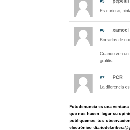
#5
pepelui
Es curioso, pinta
#6
xamoci
Borrarlos de nue
Cuando ven un g
grafitis.
#7
PCR
La diferencia e
Fotodenuncia es una ventana ab
que nos hacen llegar su opini
publiquemos tus observacion
electrónico diariodelaribera