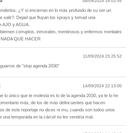
a
08/09/2024 18:03:55
derlos. ¿Y si encierran en lo más profundo de su ser un
e salir?. Dejad que fluyan los sprays y tomad una
 de AJO y AGUA.
biernen corruptos, inmorales, mentirosos y enfermos mentales
 NADA QUE HACER
11/09/2024 23:25:52
guarros de "stop agenda 2030"
z
14/09/2024 22:13:00
 lo único que te molesta es lo de la agenda 2030, ya te lo he
comentario más, de los de más delincuentes que hacen
os de este reportaje no dices ni mu, cuando son todos unos
e una temporada en la cárcel no les vendría mal.