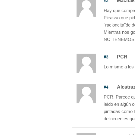
#2
Machak
Hay que compren
Picasso que pid
"racioncita"de
Mientras nos go
NO TENEMOS
#3
PCR
Lo mismo a los 
#4
Alcatra
PCR. Parece que
leído en algún 
pintadas como l
delincuentes qu