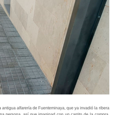
la antigua alfarería de Fuenteminaya, que ya invadió la ribera
na persona, así que imaginad con un carrito de la compra,