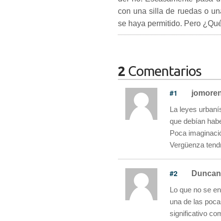
con una silla de ruedas o u
se haya permitido. Pero ¿Qué
2
Comentarios
#1
jomore
La leyes urbaní
que debían habe
Poca imaginació
Vergüenza tendr
#2
Duncan
Lo que no se en
una de las poca
significativo c