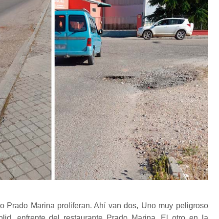
o Prado Marina proliferan. Ahí van dos, Uno muy peligroso
olid, enfrente del restaurante Prado Marina. El otro en la