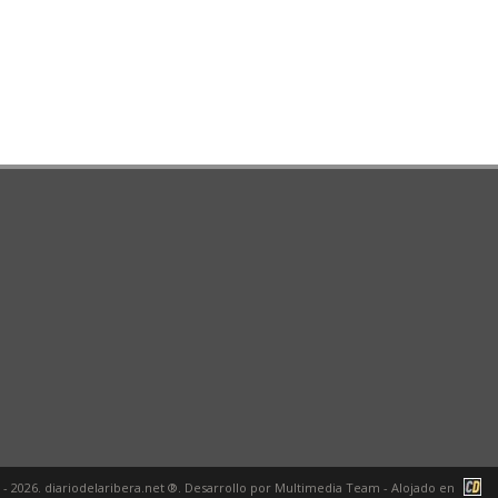
 - 2026. diariodelaribera.net ®. Desarrollo por
Multimedia Team
- Alojado en