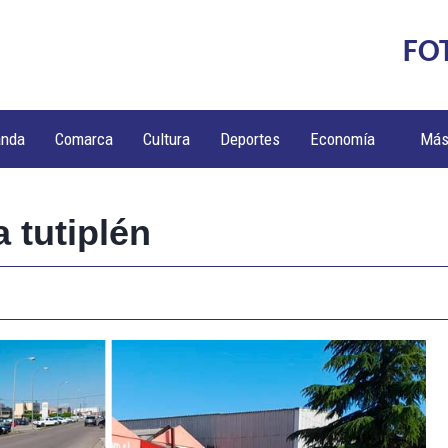
FO
anda
Comarca
Cultura
Deportes
Economía
Má
 tutiplén