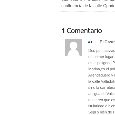
confluencia de la calle Oport
1
Comentario
#1
El Cast
Dos puntualizac
en primer lugar
es el polígono 
Marina,es el po
Allendeduero y 
la calle Valladoli
sino la carreter
antigua de Valla
que creo que e
titularidad o bie
Sepi o bien de