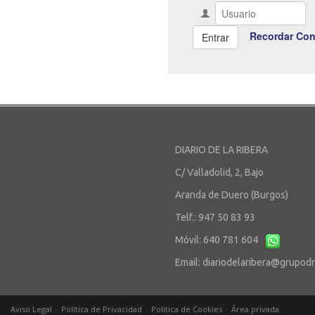
Recordar Con
DIARIO DE LA RIBERA
C/ Valladolid, 2, Bajo
Aranda de Duero (Burgos)
Telf.: 947 50 83 93
Móvil: 640 781 604
Email:
diariodelaribera@grupod
-
-
-
Aviso Legal
Política de Privacidad
Política de Cookies
Área privada