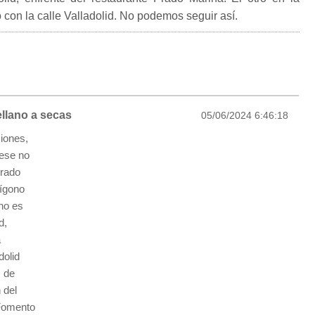
o con la calle Valladolid. No podemos seguir así.
ellano a secas
05/06/2024 6:46:18
iones,
 ese no
Prado
lígono
no es
d,
a
dolid
s de
n del
 Fomento