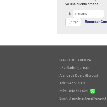
ya una cuenta creada.
Recordar Con
DIARIO DE LA RIBERA
C/ Valladolid, 2, Bajo
Aranda de Duero (Burgos)
Telf.: 947 50 83 93
Móvil: 640 781 604
Email:
diariodelaribera@grupod