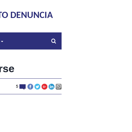
TO DENUNCIA
s
rse
5