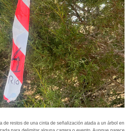
a de restos de una cinta de señalización atada a un árbol en
izada para delimitar alguna carrera o evento. Aunque parece