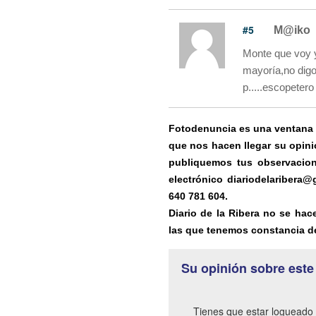
#5
M@iko
Monte que voy y
mayoría,no digo
p.....escopetero
Fotodenuncia es una ventana ab
que nos hacen llegar su opini
publiquemos tus observacion
electrónico diariodelaribera
640 781 604.
Diario de la Ribera no se hac
las que tenemos constancia de
Su opinión sobre este
Tienes que estar logueado 