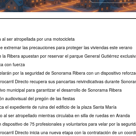
 al ser atropellada por una motocicleta
de extremar las precauciones para proteger las viviendas este verano
de la Ribera apuestan por reservar el parque General Gutiérrez exclus
a con fuerza
larán por la seguridad de Sonorama Ribera con un dispositivo reforz
rrocarril Directo recupera sus pancartas reivindicativas durante Sonor
tivo municipal para garantizar el desarrollo de Sonorama Ribera
ión audiovisual del pregón de las fiestas
ca el expediente de ruina del edificio de la plaza Santa María
 al ser atropellado mientras circulaba en silla de ruedas en Aranda
 dispositivo de 75 profesionales y voluntarios para velar por la segu
rocarril Directo inicia una nueva etapa con la contratación de un coor