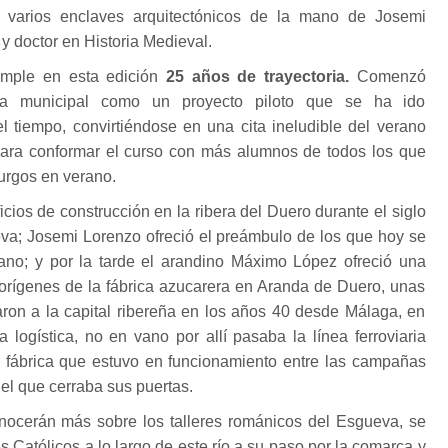
n varios enclaves arquitectónicos de la mano de Josemi
 y doctor en Historia Medieval.
mple en esta edición
25 años de trayectoria.
Comenzó
eca municipal como un proyecto piloto que se ha ido
l tiempo, convirtiéndose en una cita ineludible del verano
ara conformar el curso con más alumnos de todos los que
urgos en verano.
icios de construcción en la ribera del Duero durante el siglo
va; Josemi Lorenzo ofreció el preámbulo de los que hoy se
iano; y por la tarde el arandino Máximo López ofreció una
 orígenes de la fábrica azucarera en Aranda de Duero, unas
aron a la capital ribereña en los años 40 desde Málaga, en
 logística, no en vano por allí pasaba la línea ferroviaria
a fábrica que estuvo en funcionamiento entre las campañas
l que cerraba sus puertas.
nocerán más sobre los talleres románicos del Esgueva, se
s Católicos a lo largo de este río a su paso por la comarca y