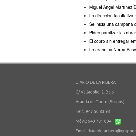
Miguel Ángel Martínez D
La dirección facultativa
Se inicia una campaña 
Piden paralizar las obra
El cobro sin entregar en
La arandina Nerea Pasc
DIARIO DE LA RIBERA
C/ Valladolid, 2, Bajo
Aranda de Duero (Burgos)
Telf.: 947 50 83 93
Móvil: 640 781 604
Email:
diariodelaribera@grupod