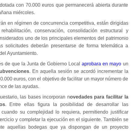
 dotada con 70.000 euros que permanecerá abierta durante
añana miércoles.
án en régimen de concurrencia competitiva, están dirigidas
rehabilitación, conservación, consolidación estructural y
nsiderados uno de los principales elementos del patrimonio
Las solicitudes deberán presentarse de forma telemática a
 del Ayuntamiento.
és de que la Junta de Gobierno Local
aprobara en mayo
un
 subvenciones
. En aquella sesión se acordó incrementar la
70.000 euros, con el objetivo de facilitar un mayor número de
ance de las ayudas.
stario, las bases incorporan n
ovedades para facilitar la
os
. Entre ellas figura la posibilidad de desarrollar las
 cuando su complejidad lo requiera, permitiendo justificar
jercicio y completar la ejecución en el siguiente. También se
ente aquellas bodegas que ya dispongan de un proyecto