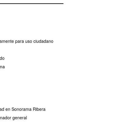
ivamente para uso ciudadano
ado
ama
ridad en Sonorama Ribera
dinador general