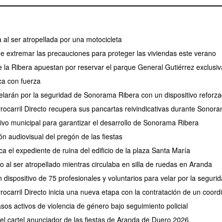
 al ser atropellada por una motocicleta
de extremar las precauciones para proteger las viviendas este verano
de la Ribera apuestan por reservar el parque General Gutiérrez exclus
a con fuerza
larán por la seguridad de Sonorama Ribera con un dispositivo reforz
rrocarril Directo recupera sus pancartas reivindicativas durante Sonor
tivo municipal para garantizar el desarrollo de Sonorama Ribera
ión audiovisual del pregón de las fiestas
ca el expediente de ruina del edificio de la plaza Santa María
 al ser atropellado mientras circulaba en silla de ruedas en Aranda
 dispositivo de 75 profesionales y voluntarios para velar por la segu
rocarril Directo inicia una nueva etapa con la contratación de un coor
os activos de violencia de género bajo seguimiento policial
 el cartel anunciador de las fiestas de Aranda de Duero 2026