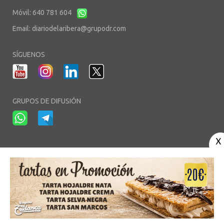
Móvil: 640 781 604
Email:
diariodelaribera@grupodr.com
SÍGUENOS
GRUPOS DE DIFUSIÓN
-
-
-
Aviso Legal
Política de Privacidad
Política de Cookies
Área privada
© Copyright 2003 - 2026. diariodelaribera.net ®. Desarrollo por
Multimedia
Team
- Alojado en