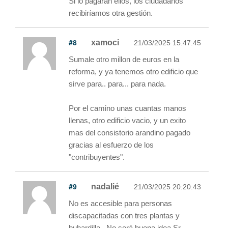
Si lo pagaran ellos, los ciudadanos
recibiríamos otra gestión.
#8
xamoci
21/03/2025 15:47:45
Sumale otro millon de euros en la
reforma, y ya tenemos otro edificio que
sirve para.. para... para nada.
Por el camino unas cuantas manos
llenas, otro edificio vacio, y un exito
mas del consistorio arandino pagado
gracias al esfuerzo de los
"contribuyentes".
#9
nadalié
21/03/2025 20:20:43
No es accesible para personas
discapacitadas con tres plantas y
buhardilla.. No será buena idea Sr.