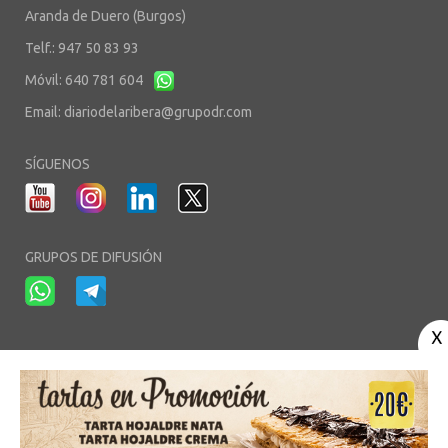
Aranda de Duero (Burgos)
Telf.: 947 50 83 93
Móvil: 640 781 604
Email:
diariodelaribera@grupodr.com
SÍGUENOS
GRUPOS DE DIFUSIÓN
-
-
-
Aviso Legal
Política de Privacidad
Política de Cookies
Área privada