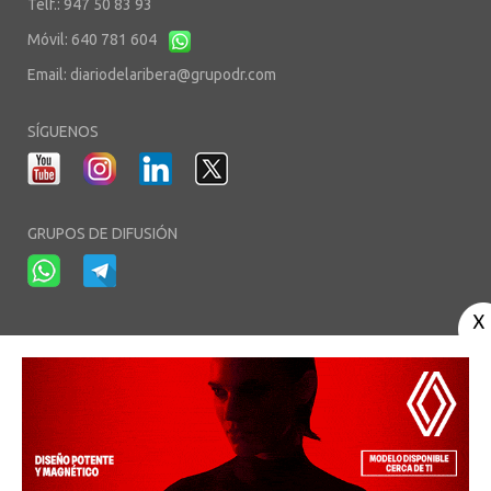
Telf.: 947 50 83 93
Móvil: 640 781 604
Email:
diariodelaribera@grupodr.com
SÍGUENOS
GRUPOS DE DIFUSIÓN
-
-
-
Aviso Legal
Política de Privacidad
Política de Cookies
Área privada
© Copyright 2003 - 2026. diariodelaribera.net ®. Desarrollo por
Multimedia