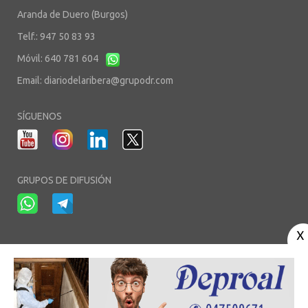
Aranda de Duero (Burgos)
Telf.: 947 50 83 93
Móvil: 640 781 604
Email:
diariodelaribera@grupodr.com
SÍGUENOS
GRUPOS DE DIFUSIÓN
-
-
-
Aviso Legal
Política de Privacidad
Política de Cookies
Área privada