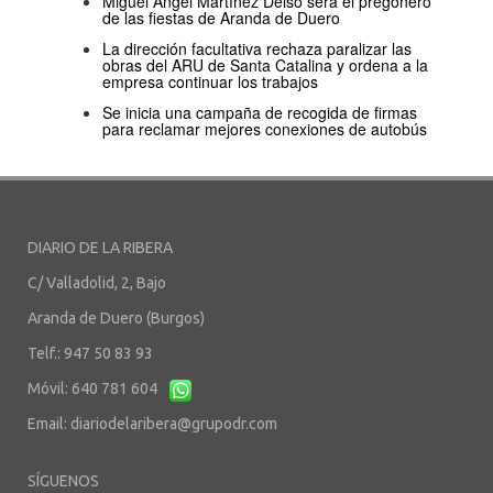
Miguel Ángel Martínez Delso será el pregonero
de las fiestas de Aranda de Duero
La dirección facultativa rechaza paralizar las
obras del ARU de Santa Catalina y ordena a la
empresa continuar los trabajos
Se inicia una campaña de recogida de firmas
para reclamar mejores conexiones de autobús
DIARIO DE LA RIBERA
C/ Valladolid, 2, Bajo
Aranda de Duero (Burgos)
Telf.: 947 50 83 93
Móvil: 640 781 604
Email:
diariodelaribera@grupodr.com
SÍGUENOS