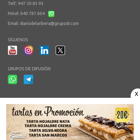
Telf.: 947 50 83 93
Móvil: 640 781 604
Email:
diariodelaribera@grupodr.com
SÍGUENOS
GRUPOS DE DIFUSIÓN
-
-
-
Aviso Legal
Política de Privacidad
Política de Cookies
Área privada