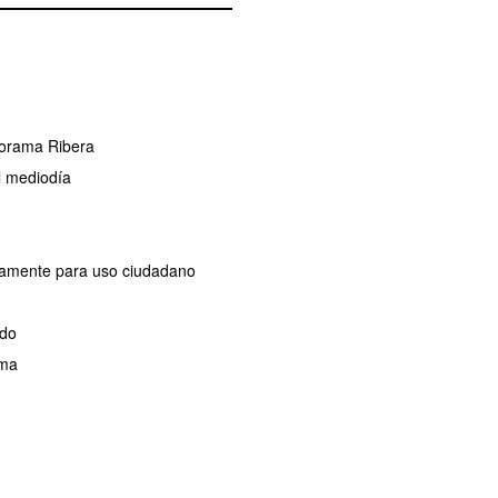
norama Ribera
l mediodía
ivamente para uso ciudadano
ado
ama