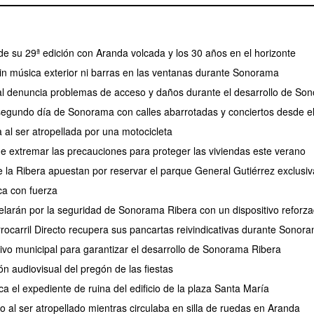
de su 29ª edición con Aranda volcada y los 30 años en el horizonte
 sin música exterior ni barras en las ventanas durante Sonorama
l denuncia problemas de acceso y daños durante el desarrollo de So
 segundo día de Sonorama con calles abarrotadas y conciertos desde e
 al ser atropellada por una motocicleta
de extremar las precauciones para proteger las viviendas este verano
de la Ribera apuestan por reservar el parque General Gutiérrez exclus
a con fuerza
larán por la seguridad de Sonorama Ribera con un dispositivo reforz
rrocarril Directo recupera sus pancartas reivindicativas durante Sonor
tivo municipal para garantizar el desarrollo de Sonorama Ribera
ión audiovisual del pregón de las fiestas
ca el expediente de ruina del edificio de la plaza Santa María
 al ser atropellado mientras circulaba en silla de ruedas en Aranda